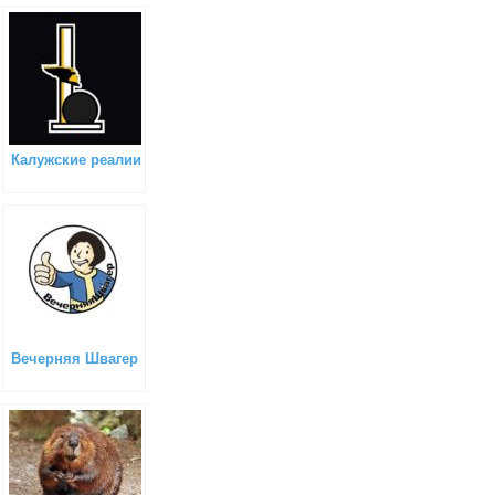
Калужские реалии
Вечерняя Швагер