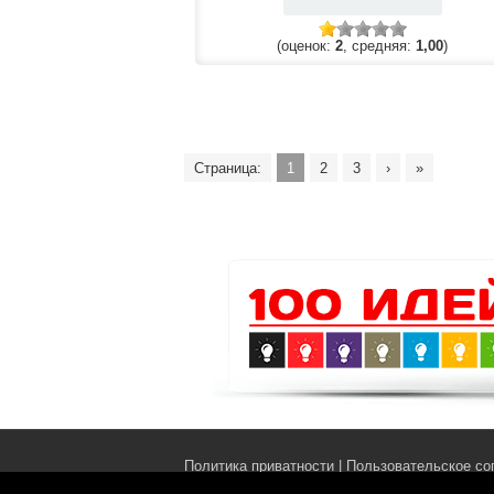
(оценок:
2
, средняя:
1,00
)
Страница:
1
2
3
›
»
Политика приватности
|
Пользовательское со