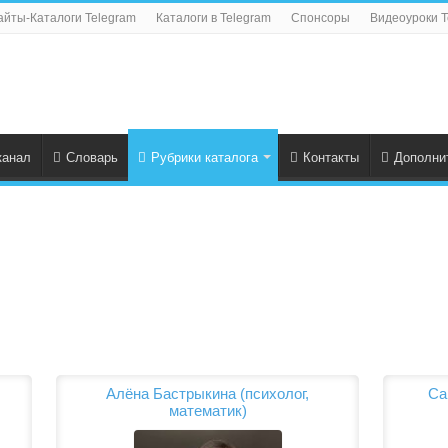
айты-Каталоги Telegram
Каталоги в Telegram
Спонсоры
Видеоуроки T
канал
Словарь
Рубрики каталога
Контакты
Дополни
Алёна Бастрыкина (психолог,
Са
математик)