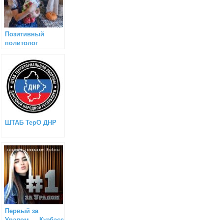
Позитивный
политолог
ШТАБ ТерО ДНР
Первый за
Уралом — Кузбасс