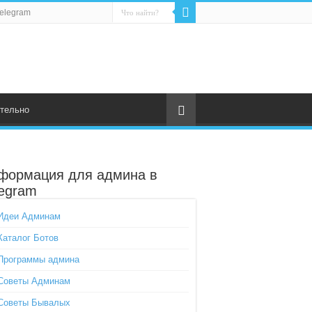
elegram
тельно
формация для админа в
legram
Идеи Админам
Каталог Ботов
Программы админа
Советы Админам
Советы Бывалых