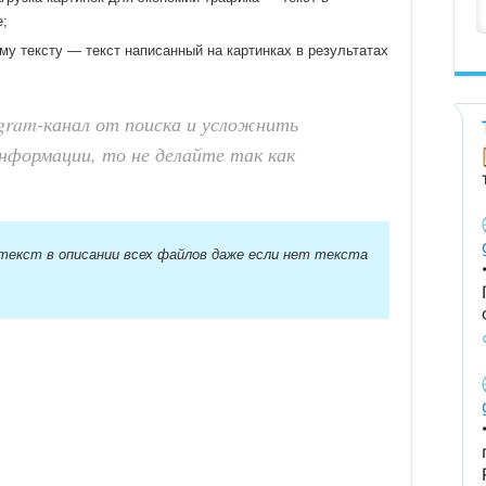
е;
ому тексту — текст написанный на картинках в результатах
egram-канал от поиска и усложнить
нформации, то не делайте так как
екст в описании всех файлов даже если нет текста