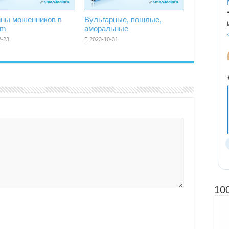
ины мошенников в
Вульгарные, пошлые,
am
аморальные
2-23
2023-10-31
10