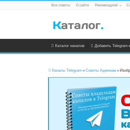
Все советы
О сайте
Рекомендуем!
С
Каталог каналов
Добавить Telegram-
Каналы Telegram
»
Советы Админам
»
Изобр