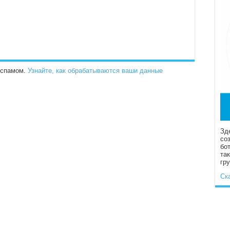
о спамом.
Узнайте, как обрабатываются ваши данные
Зд
со
бо
та
гр
Ск