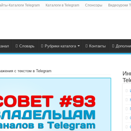
айты-Каталоги Telegram
Каталоги в Telegram
Спонсоры
Видеоуроки T
канал
Словарь
Рубрики каталога
Контакты
Дополни
ажения с текстом в Telegram
Ин
Te