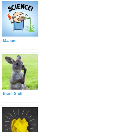
Мэлвин
Brain Shift