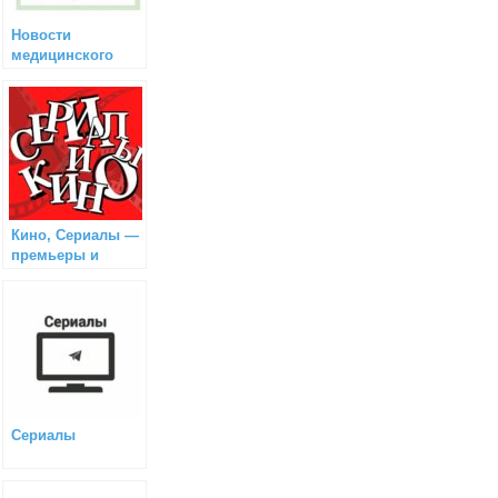
Новости
медицинского
туризма
Кино, Сериалы —
премьеры и
релизы
Сериалы