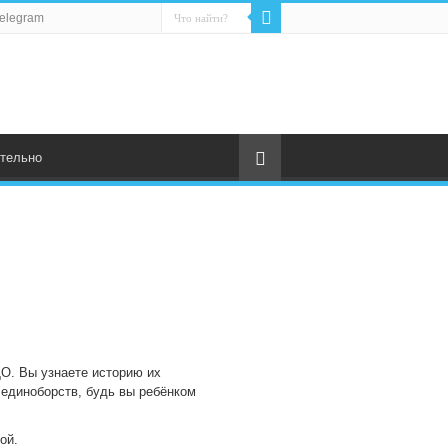
elegram
тельно
ДО. Вы узнаете историю их
 единоборств, будь вы ребёнком
ой.