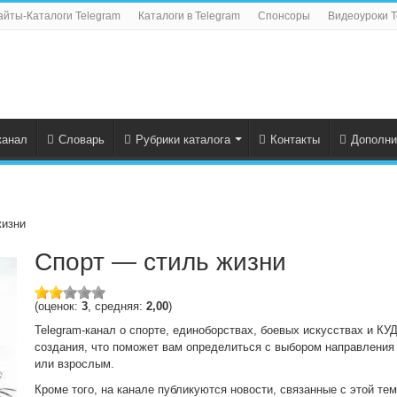
айты-Каталоги Telegram
Каталоги в Telegram
Спонсоры
Видеоуроки T
канал
Словарь
Рубрики каталога
Контакты
Дополни
жизни
Спорт — стиль жизни
(оценок:
3
, средняя:
2,00
)
Telegram-канал о спорте, единоборствах, боевых искусствах и КУ
создания, что поможет вам определиться с выбором направления
или взрослым.
Кроме того, на канале публикуются новости, связанные с этой тем