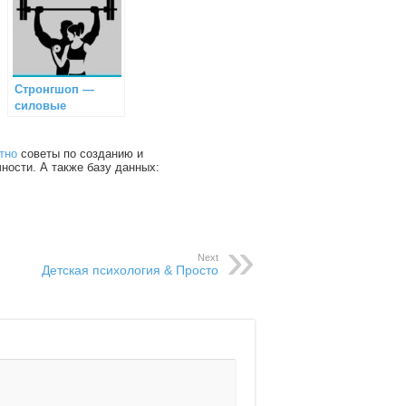
Стронгшоп —
силовые
тренировки
тно
советы по созданию и
чности. А также базу данных:
Next
Детская психология & Просто