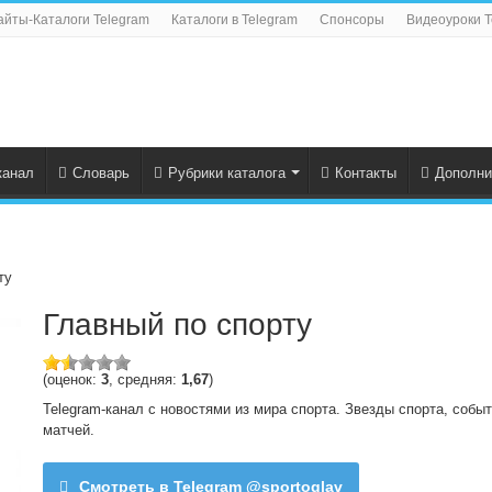
айты-Каталоги Telegram
Каталоги в Telegram
Спонсоры
Видеоуроки T
канал
Словарь
Рубрики каталога
Контакты
Дополни
ту
Главный по спорту
(оценок:
3
, средняя:
1,67
)
Telegram-канал с новостями из мира спорта. Звезды спорта, собы
матчей.
Смотреть в Telegram @sportoglav