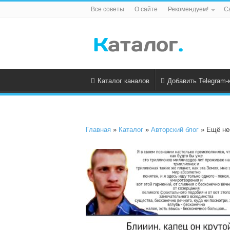
Все советы
О сайте
Рекомендуем!
С
Каталог каналов
Добавить Telegram-
Главная
»
Каталог
»
Авторский блог
» Ещё н