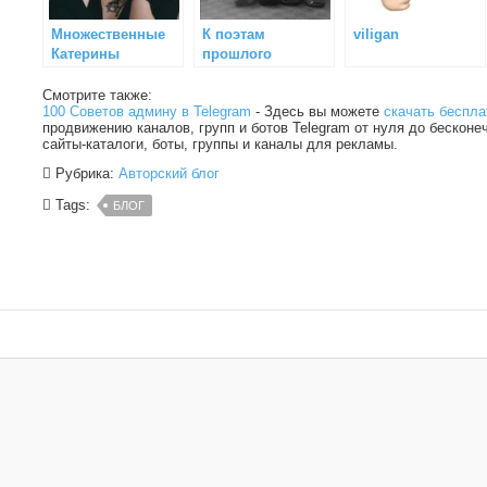
Множественные
К поэтам
viligan
Катерины
прошлого
(системное
управление)
Смотрите также:
100 Советов админу в Telegram
- Здесь вы можете
скачать беспла
продвижению каналов, групп и ботов Telegram от нуля до бесконе
сайты-каталоги, боты, группы и каналы для рекламы.
Рубрика:
Авторский блог
Tags:
БЛОГ