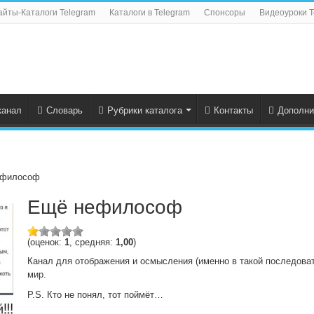
айты-Каталоги Telegram
Каталоги в Telegram
Спонсоры
Видеоуроки T
канал
Словарь
Рубрики каталога
Контакты
Дополни
ефилософ
Ещё нефилософ
(оценок:
1
, средняя:
1,00
)
Канал для отображения и осмысления (именно в такой последоват
мир.
P.S. Кто не понял, тот поймёт…