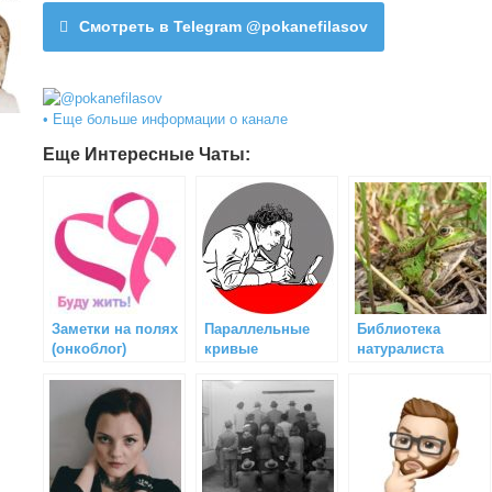
Смотреть в Telegram @pokanefilasov
• Еще больше информации о канале
Еще Интересные Чаты:
Заметки на полях
Параллельные
Библиотека
(онкоблог)
кривые
натуралиста