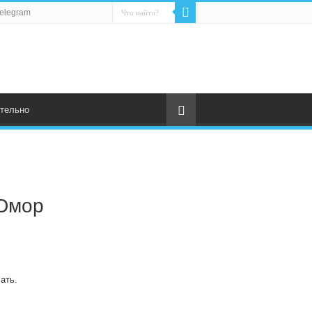
elegram
тельно
 Юмор
ать.