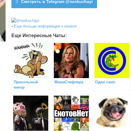
Смотреть в Telegram @neskuchayi
• Еще больше информации о канале
Еще Интересные Чаты:
Прикольный
МамаСтифлера
Один смех
юмор