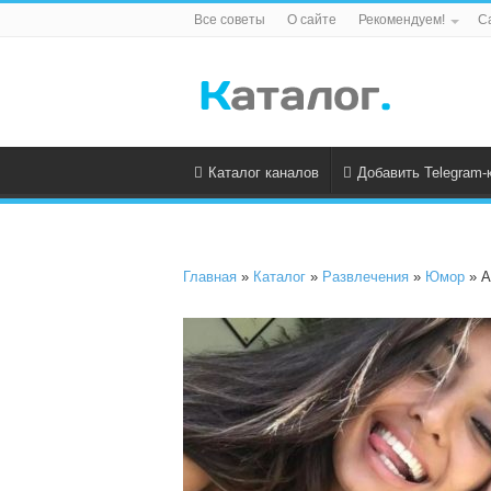
Все советы
О сайте
Рекомендуем!
С
Каталог каналов
Добавить Telegram-
Главная
»
Каталог
»
Развлечения
»
Юмор
» А