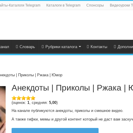
айты-Каталоги Telegram
Каталоги в Telegram
Спонсоры
Видеоуроки T
канал
Словарь
Рубрики каталога
Контакты
Дополни
некдоты | Приколы | Ржака | Юмор
Анекдоты | Приколы | Ржака |
(оценок:
1
, средняя:
5,00
)
На канале публикуются анекдоты, приколы и смешное видео.
А также гифки, мемы и другой контент который не даст вам заскуч