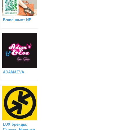
Brаnd шмот NF
ADAM&EVA
LUX бренды,
Скидки, Новинки