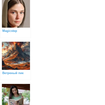
Magicstep
Ветреный пик