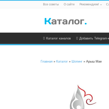
Все советы
О сайте
Рекомендуем!
С
Каталог каналов
Добавить Telegram-
Главная
»
Каталог
»
Шопинг
» Арыш Мае