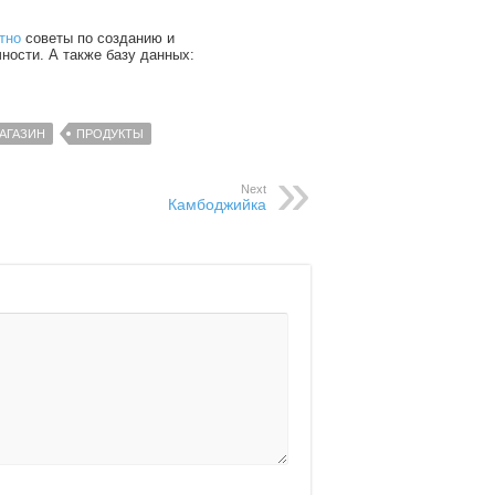
тно
советы по созданию и
чности. А также базу данных:
АГАЗИН
ПРОДУКТЫ
Next
Камбоджийка