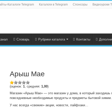
айты-Каталоги Telegram
Каталоги в Telegram
Спонсоры
Видеоуроки T
канал
Словарь
Рубрики каталога
Контакты
Дополни
Арыш Мае
(оценок:
1
, средняя:
1,00
)
Магазин «Арыш Мае» — это магазин у дома, в который заходишь 
повседневные необходимые продукты и предметы бытовой химии.
У нас всегда «свежие» акции, новости, лайфхаки…