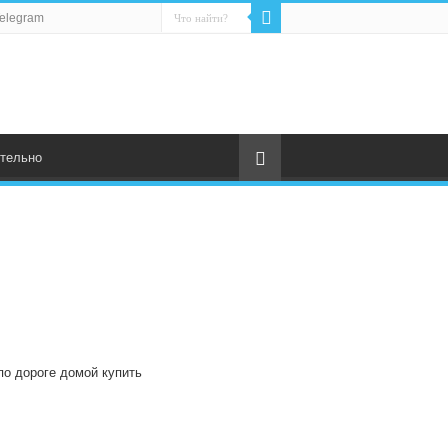
elegram
тельно
по дороге домой купить