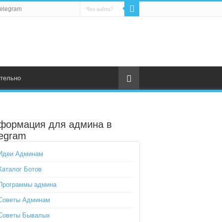
elegram
тельно
формация для админа в
legram
Идеи Админам
Каталог Ботов
Программы админа
Советы Админам
Советы Бывалых