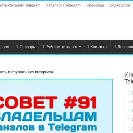
айты-Каталоги Telegram
Каталоги в Telegram
Спонсоры
Видеоуроки T
канал
Словарь
Рубрики каталога
Контакты
Дополни
еть и слушать без интернета
Ин
Te