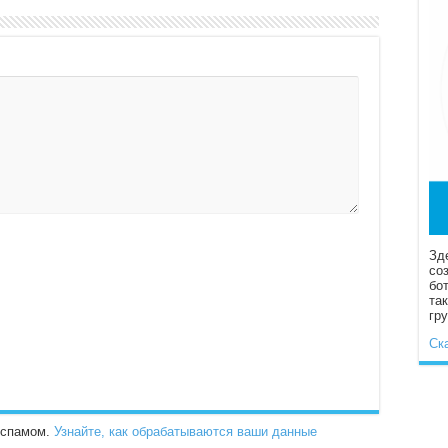
Зд
со
бо
та
гр
Ск
о спамом.
Узнайте, как обрабатываются ваши данные