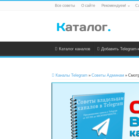
Все советы
О сайте
Рекомендуем!
С
Каталог каналов
Добавить Telegram-
Каналы Telegram
»
Советы Админам
»
Смотр