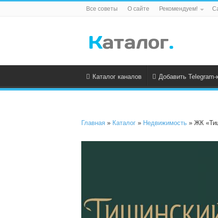
Все советы
О сайте
Рекомендуем!
С
Каталог каналов
Добавить Telegram-
Главная
»
Каталог
»
Недвижимость
» ЖК «Ти