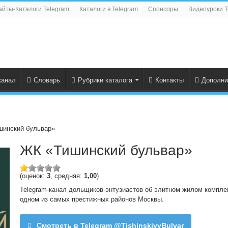
айты-Каталоги Telegram
Каталоги в Telegram
Спонсоры
Видеоуроки T
канал
Словарь
Рубрики каталога
Контакты
Дополни
шинский бульвар»
ЖК «Тишинский бульвар»
(оценок:
3
, средняя:
1,00
)
Telegram-канал дольщиков-энтузиастов об элитном жилом компле
одном из самых престижных районов Москвы.
Смотреть в Telegram @TishinskiyyBulvar