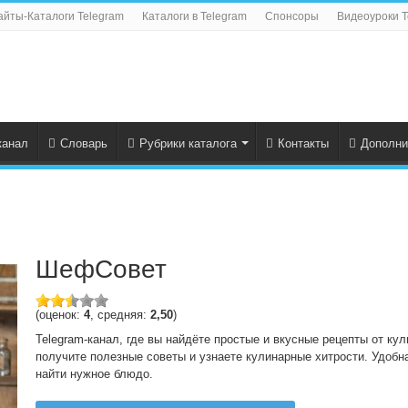
айты-Каталоги Telegram
Каталоги в Telegram
Спонсоры
Видеоуроки T
канал
Словарь
Рубрики каталога
Контакты
Дополни
ШефСовет
(оценок:
4
, средняя:
2,50
)
Telegram-канал, где вы найдёте простые и вкусные рецепты от кул
получите полезные советы и узнаете кулинарные хитрости. Удобн
найти нужное блюдо.