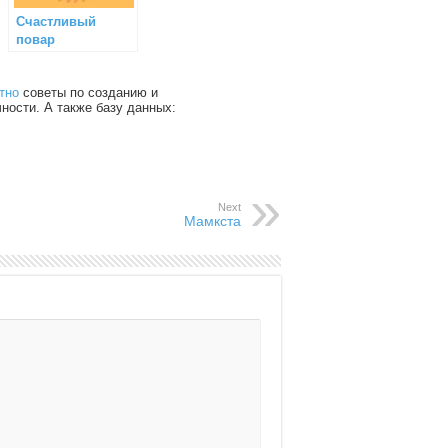
Счастливый
повар
тно
советы по созданию и
чности. А также базу данных:
Next
Мамкста