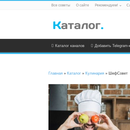
Все советы
О сайте
Рекомендуем!
С
Каталог каналов
Добавить Telegram-
Главная
»
Каталог
»
Кулинария
» ШефСовет