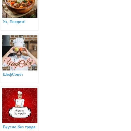
Ух, Поедим!
ШефСовет
Вкусно без труда