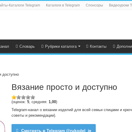
айты-Каталоги Telegram
Каталоги в Telegram
Спонсоры
Видеоуроки T
канал
Словарь
Рубрики каталога
Контакты
Дополни
и доступно
Вязание просто и доступно
(оценок:
5
, средняя:
1,00
)
Telegram-канал о вязании изделий для всей семьи спицами и крю
советы и рекомендации).
Смотреть в Telegram @rukodel_ie