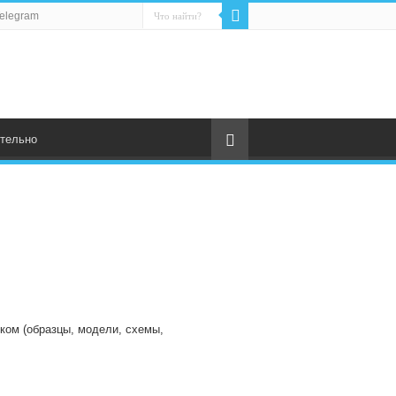
elegram
тельно
чком (образцы, модели, схемы,