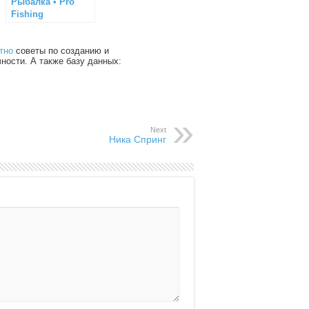
Рыбалка • Pro
Fishing
тно
советы по созданию и
чности. А также базу данных:
Next
Ника Спринг