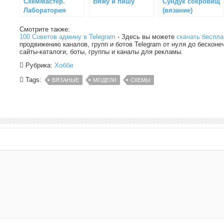
СхемМастер.
Вяжу и пишу
Сундук сокровищ
Лаборатория
(вязание)
вышивки
Смотрите также:
100 Советов админу в Telegram
- Здесь вы можете
скачать беспла
продвижению каналов, групп и ботов Telegram от нуля до бесконе
сайты-каталоги, боты, группы и каналы для рекламы.
Рубрика:
Хобби
Tags:
ВЯЗАНЫЕ
МОДЕЛИ
СХЕМЫ