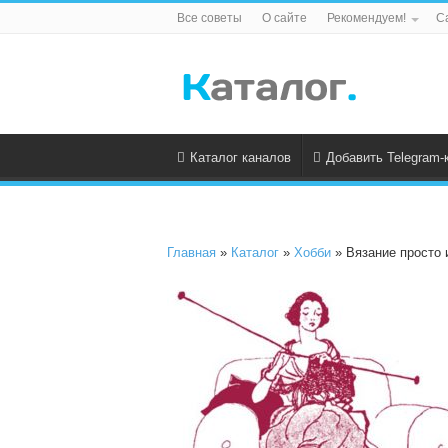
Все советы
О сайте
Рекомендуем!
С
Каталог каналов
Добавить Telegram-
Главная
»
Каталог
»
Хобби
» Вязание просто 