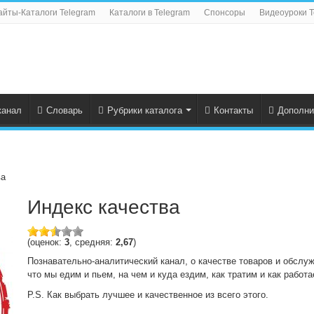
айты-Каталоги Telegram
Каталоги в Telegram
Спонсоры
Видеоуроки T
канал
Словарь
Рубрики каталога
Контакты
Дополни
ва
Индекс качества
(оценок:
3
, средняя:
2,67
)
Познавательно-аналитический канал, о качестве товаров и обслуж
что мы едим и пьем, на чем и куда ездим, как тратим и как работа
P.S. Как выбрать лучшее и качественное из всего этого.