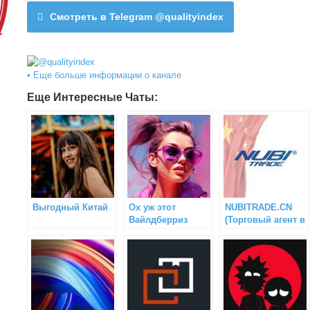
Смотреть в Telegram @qualityindex
• Еще больше информации о канале
Еще Интересные Чаты:
Выгодный Китай
Ох уж этот
NUBITRADE.CN
Вайлдберриз
(Торговый агент в
Китае)