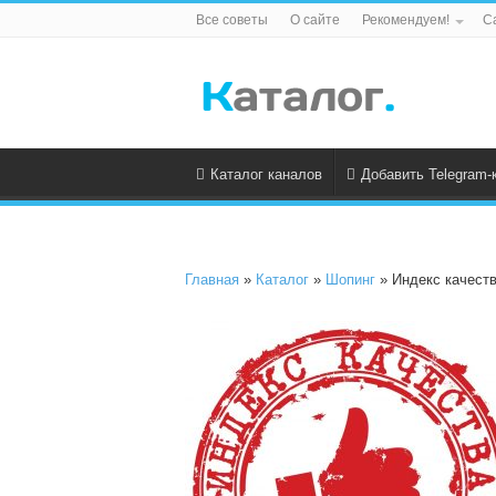
Все советы
О сайте
Рекомендуем!
С
Каталог каналов
Добавить Telegram-
Главная
»
Каталог
»
Шопинг
» Индекс качест