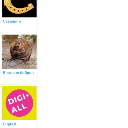
Саваничи
В стране бобров
DigitAll