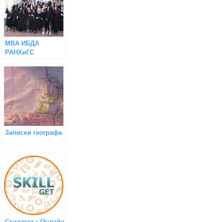
MBA ИБДА
РАНХиГС
Записки географа
Скиллгет • Онлайн