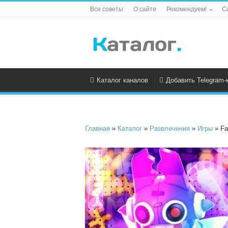
Все советы
О сайте
Рекомендуем!
С
Каталог каналов
Добавить Telegram-
Главная
»
Каталог
»
Развлечения
»
Игры
» Fa