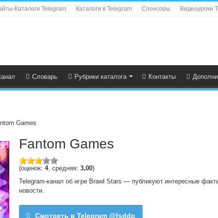
айты-Каталоги Telegram
Каталоги в Telegram
Спонсоры
Видеоуроки T
канал
Словарь
Рубрики каталога
Контакты
Дополни
ntom Games
Fantom Games
(оценок:
4
, средняя:
3,00
)
Telegram-канал об игре Brawl Stars — публикуют интересные факт
новости.
Смотреть в Telegram @fsddp