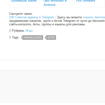
Халявный Steam
Про Windows и
Fox Software
Android
Смотрите также:
100 Советов админу в Telegram
- Здесь вы можете
скачать беспла
продвижению каналов, групп и ботов Telegram от нуля до бесконе
сайты-каталоги, боты, группы и каналы для рекламы.
Рубрика:
Игры
Tags:
BRAWLSTARS
ИГРА