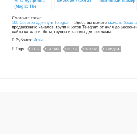
MTG Аукционы
NEWS 86 • CS:GO
Ламповый геймер
(Magic: The
Gathering)
Смотрите также:
100 Советов админу в Telegram
- Здесь вы можете
скачать беспла
продвижению каналов, групп и ботов Telegram от нуля до бесконе
сайты-каталоги, боты, группы и каналы для рекламы.
Рубрика:
Игры
Tags:
EGS
STEAM
ИГРЫ
КЛЮЧИ
СКИДКИ