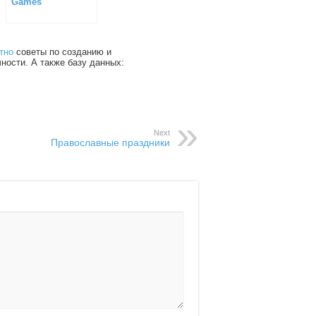
Games
тно
советы по созданию и
чности. А также базу данных:
Next
Православные праздники