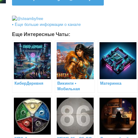
• Еще больше информации о канале
Еще Интересные Чаты:
КиберДеревня
Викинги •
Материнка
Мобильная
онлайн игра