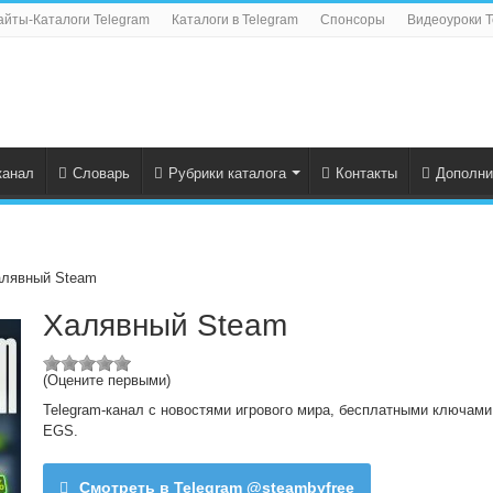
айты-Каталоги Telegram
Каталоги в Telegram
Спонсоры
Видеоуроки T
канал
Словарь
Рубрики каталога
Контакты
Дополни
лявный Steam
Халявный Steam
(Оцените первыми)
Telegram-канал с новостями игрового мира, бесплатными ключами
EGS.
Смотреть в Telegram @steambyfree