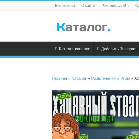
Все советы
О сайте
Рекомендуем!
С
Каталог каналов
Добавить Telegram-
Главная
»
Каталог
»
Развлечения
»
Игры
» Ха