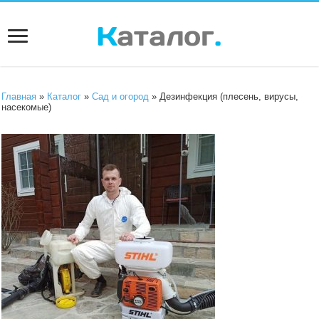
Главная
»
Каталог
»
Сад и огород
» Дезинфекция (плесень, вирусы,
насекомые)