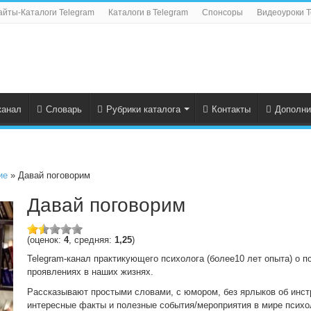
айты-Каталоги Telegram
Каталоги в Telegram
Спонсоры
Видеоуроки T
канал
Словарь
Рубрики каталога
Контакты
Дополни
ие
» Давай поговорим
Давай поговорим
(оценок:
4
, средняя:
1,25
)
Telegram-канал практикующего психолога (более10 лет опыта) о п
проявлениях в наших жизнях.
Рассказывают простыми словами, с юмором, без ярлыков об инс
интересные факты и полезные события/мероприятия в мире психо