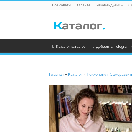
Все советы
О сайте
Рекомендуем!
С
Каталог каналов
Добавить Telegram-
Главная
»
Каталог
»
Психология
,
Саморазвит