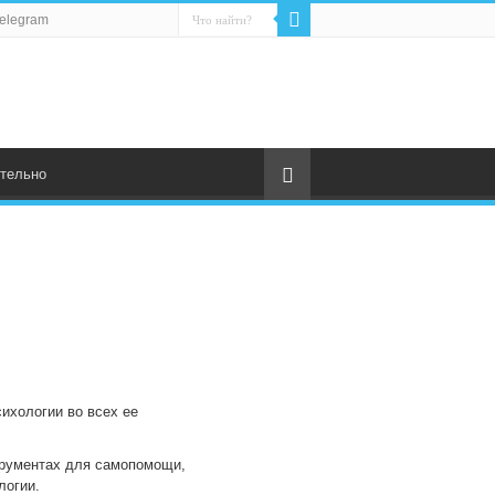
elegram
тельно
сихологии во всех ее
трументах для самопомощи,
логии.