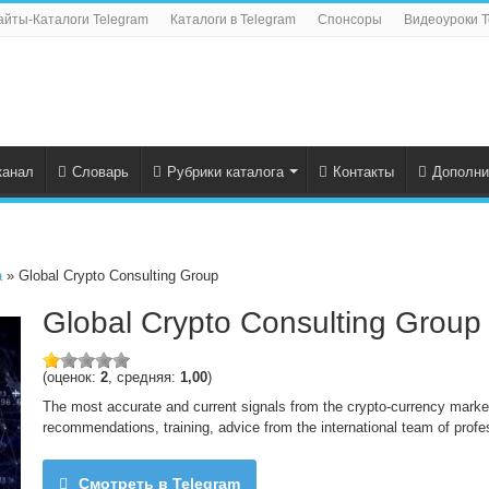
айты-Каталоги Telegram
Каталоги в Telegram
Спонсоры
Видеоуроки T
канал
Словарь
Рубрики каталога
Контакты
Дополни
а
» Global Crypto Consulting Group
Global Crypto Consulting Group
(оценок:
2
, средняя:
1,00
)
The most accurate and current signals from the crypto-currency market
recommendations, training, advice from the international team of profes
Смотреть в Telegram