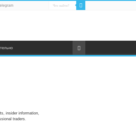
elegram
тельно
s, insider information,
sional traders.