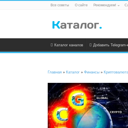
Все советы
О сайте
Рекомендуем!
С
Каталог каналов
Добавить Telegram-
Главная
»
Каталог
»
Финансы
»
Криптовалют