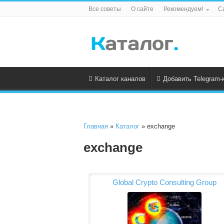
Все советы
О сайте
Рекомендуем!
С
Каталог каналов
Добавить Telegram-
Главная
»
Каталог
» exchange
exchange
Global Crypto Consulting Group