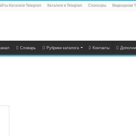
айты-Каталоги Telegram
Каталоги в Telegram
Спонсоры
Видеоуроки T
канал
Словарь
Рубрики каталога
Контакты
Дополни