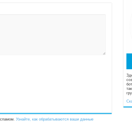
Зд
со
бо
та
гр
Ск
о спамом.
Узнайте, как обрабатываются ваши данные