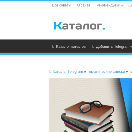
Все советы
О сайте
Рекомендуем!
С
Каталог каналов
Добавить Telegram-
Каналы Telegram
»
Тематические списки
»
T