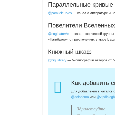
Параллельные кривые
@parallelcurves
— канал о литературе и н
Повелители Вселенных
@nagibatorAn
— канал творческой группы 
«Нагибатор», о приключениях в мире Бар
Книжный шкаф
@big_library
— библиографии авторов от б
Как добавить с
Для добавления в каталог 
@delodoma
или
@vipdialogb
Здравствуйте.