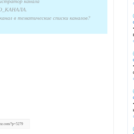
истратор канала
_КАНАЛА.
канал в тематические списки каналов?