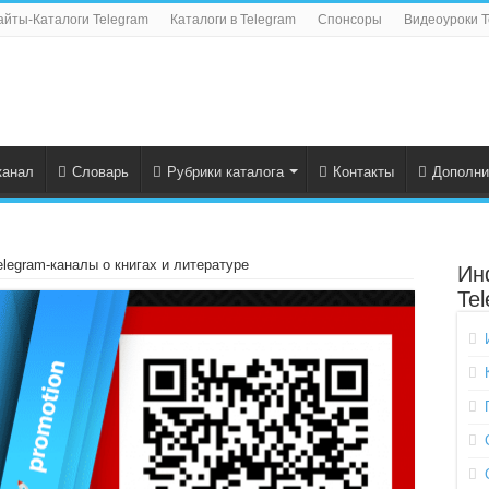
айты-Каталоги Telegram
Каталоги в Telegram
Спонсоры
Видеоуроки T
канал
Словарь
Рубрики каталога
Контакты
Дополни
elegram-каналы о книгах и литературе
Ин
Te