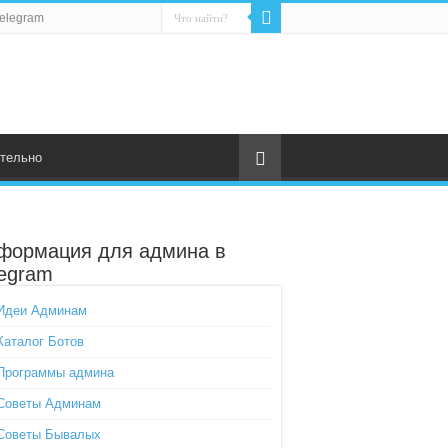
elegram
тельно
формация для админа в
legram
Идеи Админам
Каталог Ботов
Программы админа
Советы Админам
Советы Бывалых