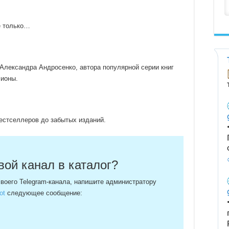
е только…
Александра Андросенко, автора популярной серии книг
лионы.
естселлеров до забытых изданий.
вой канал в каталог?
своего Telegram-канала, напишите администратору
ot
следующее сообщение: