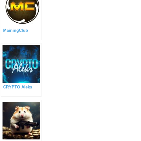
MainingСlub
CRYPTO Aleks