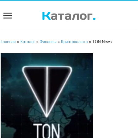
Главная
»
Каталог
»
Финансы
»
Криптовалюта
» TON News