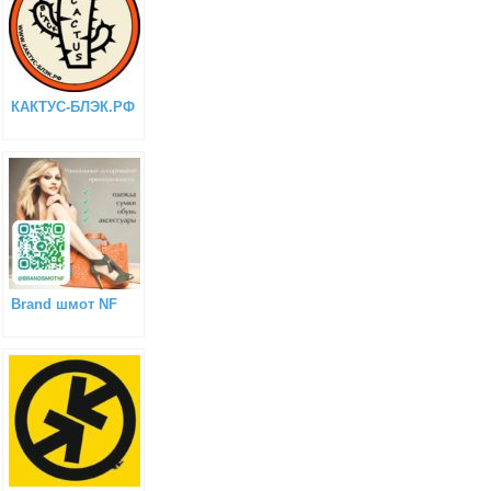
КАКТУС-БЛЭК.РФ
Brаnd шмот NF