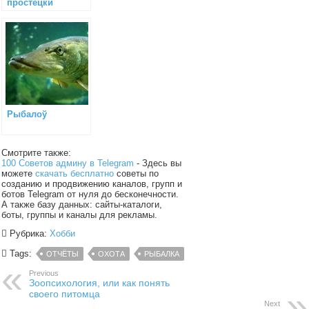
простецки
Рыбалоў
Смотрите также:
100 Советов админу в Telegram
- Здесь вы
можете
скачать бесплатно
советы по
созданию и продвижению каналов, групп и
ботов Telegram от нуля до бесконечности.
А также базу данных: сайты-каталоги,
боты, группы и каналы для рекламы.
Рубрика:
Хобби
Tags:
ОТЧЁТЫ
ОХОТА
РЫБАЛКА
Previous
Зоопсихология, или как понять
своего питомца
Next