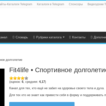
айты-Каталоги Telegram
Каталоги в Telegram
Спонсоры
Видеоуроки T
канал
Словарь
Рубрики каталога
Контакты
Дополни
ивное долголетие
Fit4life • Спортивное долголети
(оценок:
6
, средняя:
4,17
)
Канал для тех, кто ещё не забил на здоровье своего тела и духа.
Для тех кто не знает как привести себя в форму и поддерживать 