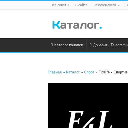
Все советы
О сайте
Рекомендуем!
С
Каталог каналов
Добавить Telegram-
Главная
»
Каталог
»
Спорт
» Fit4life • Спорт