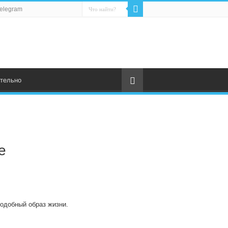
elegram
тельно
е
подобный образ жизни.