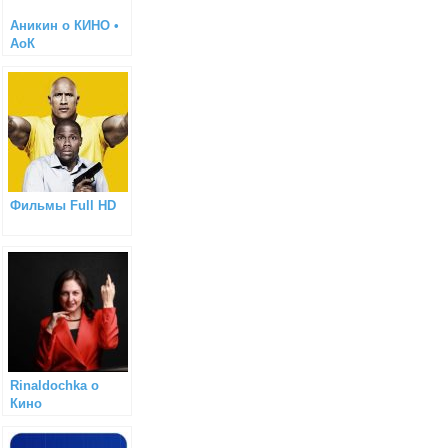
Аникин о КИНО •
АоК
Фильмы Full HD
Rinaldochka о
Кино