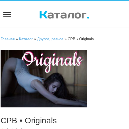
Главная
»
Каталог
»
Другое, разное
» CPB • Originals
CPB • Originals