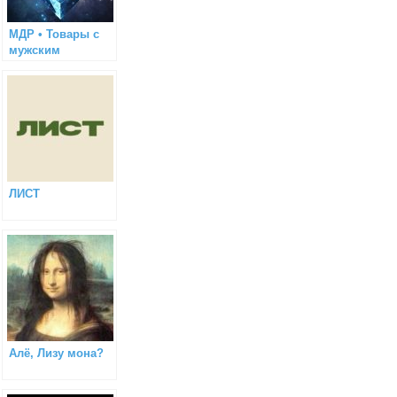
МДР • Товары с
мужским
характером
ЛИСТ
Алё, Лизу мона?