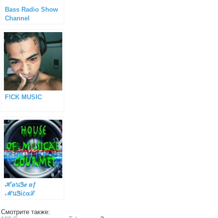
Bass Radio Show
Channel
F!CK MUSIC
ℋøนᏕℯ øƒ
ℳนᏕίċαℒ
Ꮆøนŗḿℯṫ®
Смотрите также: