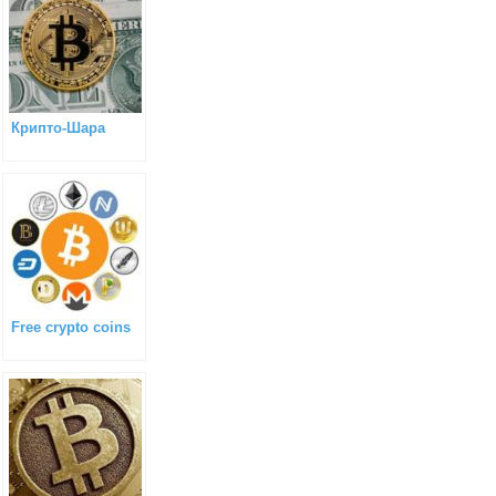
Крипто-Шара
Free crypto coins