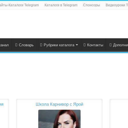
айты-Каталоги Telegram
Каталоги в Telegram
Спонсоры
Видеоуроки T
канал
Словарь
Рубрики каталога
Контакты
Дополни
ия
Школа Карнивор с Ярой