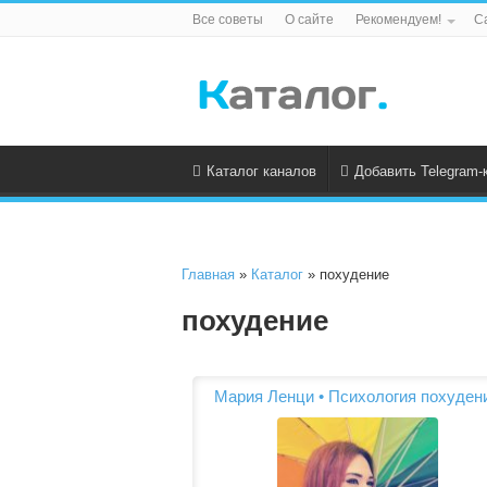
Все советы
О сайте
Рекомендуем!
С
Каталог каналов
Добавить Telegram-
Главная
»
Каталог
» похудение
похудение
Мария Ленци • Психология похуден