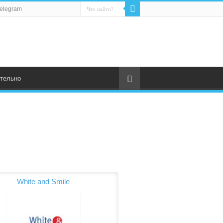
elegram
тельно
White and Smile