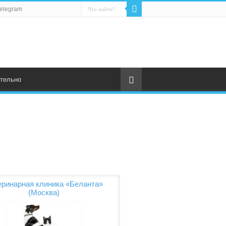
elegram
тельно
еринарная клиника «Беланта»
(Москва)