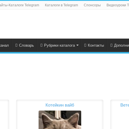
айты-Каталоги Telegram
Каталоги в Telegram
Спонсоры
Видеоуроки T
канал
Словарь
Рубрики каталога
Контакты
Дополни
Котейкин вайб
Вет