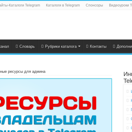
айты-Каталоги Telegram
Каталоги в Telegram
Спонсоры
Видеоуроки T
канал
Словарь
Рубрики каталога
Контакты
Дополни
ные ресурсы для админа
Ин
Te