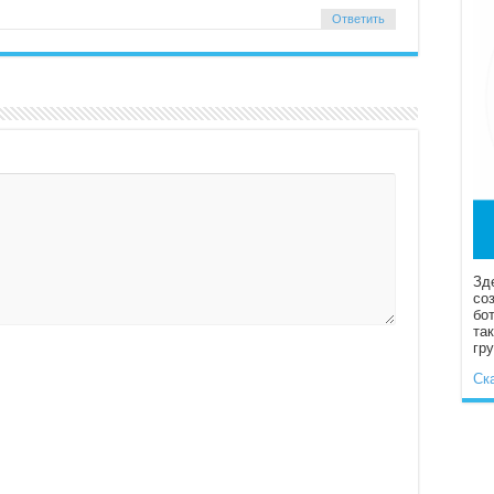
Ответить
Зд
со
бо
та
гр
Ск