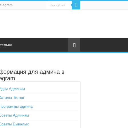
elegram
тельно
формация для админа в
legram
Идеи Админам
Каталог Ботов
Программы админа
Советы Админам
Советы Бывалых