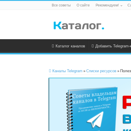
Все советы
О сайте
Рекомендуем!
С
Каталог каналов
Добавить Telegram-
Каналы Telegram
»
Списки ресурсов
»
Полез