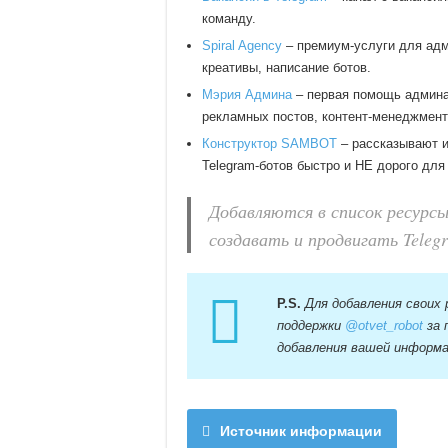
команду.
Spiral Agency
– премиум-услуги для адм
креативы, написание ботов.
Мэрия Админа
– первая помощь админа
рекламных постов, контент-менеджмент,
Конструктор SAMBOT
– рассказывают и
Telegram-ботов быстро и НЕ дорого для
Добавляются в список ресурс
создавать и продвигать Teleg
P.S.
Для добавления своих
поддержки
@otvet_robot
за 
добавления вашей информ
Источник информации