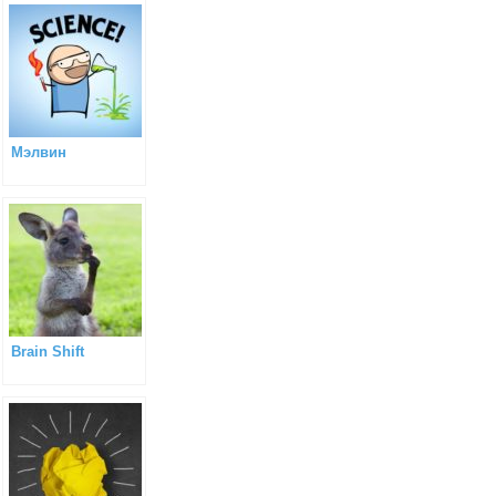
Мэлвин
Brain Shift