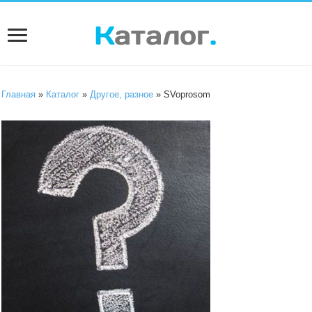
Главная
»
Каталог
»
Другое, разное
» SVoprosom