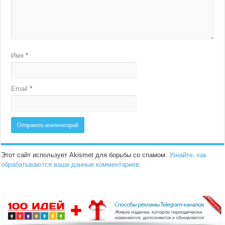
Имя
*
Email
*
Этот сайт использует Akismet для борьбы со спамом.
Узнайте, как
обрабатываются ваши данные комментариев
.