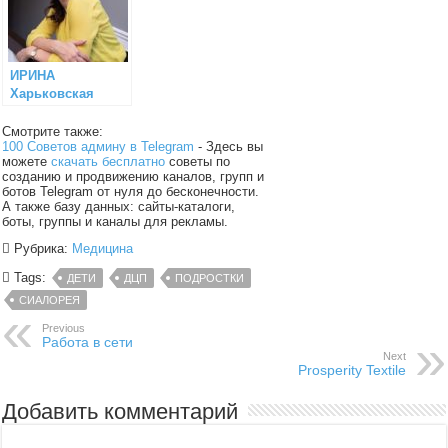
ИРИНА
Харьковская
(Семейный
психолог)
Смотрите также:
100 Советов админу в Telegram
- Здесь вы
можете
скачать бесплатно
советы по
созданию и продвижению каналов, групп и
ботов Telegram от нуля до бесконечности.
А также базу данных: сайты-каталоги,
боты, группы и каналы для рекламы.
Рубрика:
Медицина
Tags:
ДЕТИ
ДЦП
ПОДРОСТКИ
СИАЛОРЕЯ
Previous
Работа в сети
Next
Prosperity Textile
Добавить комментарий