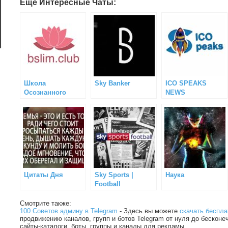
Еще Интересные Чаты:
Школа
Sky Banker
ICO SPEAKS
Осознанного
NEWS
Питания
Цитаты Дня
Sky Sports |
Наука
Football
Смотрите также:
100 Советов админу в Telegram
- Здесь вы можете
скачать беспла
продвижению каналов, групп и ботов Telegram от нуля до бесконе
сайты-каталоги, боты, группы и каналы для рекламы.