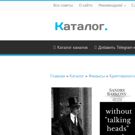
Все советы
О сайте
Рекомендуем!
С
Каталог каналов
Добавить Telegram-
Главная
»
Каталог
»
Финансы
»
Криптовалют