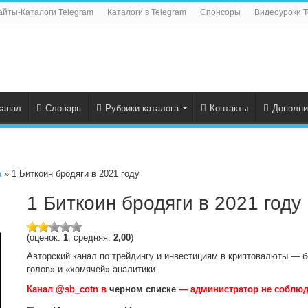
айты-Каталоги Telegram
Каталоги в Telegram
Спонсоры
Видеоуроки T
канал
Словарь
Рубрики каталога
Контакты
Дополни
а
» 1 Биткоин бродяги в 2021 году
1 Биткоин бродяги в 2021 году
(оценок:
1
, средняя:
2,00
)
Авторский канал по трейдингу и инвестициям в криптовалюты — б
голов» и «хомячей» аналитики.
Канал @sb_cotn в
черном списке
— администратор не соблюд