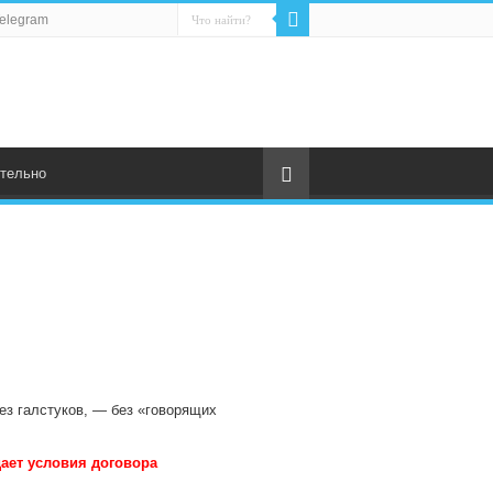
elegram
тельно
ез галстуков, — без «говорящих
ает условия договора