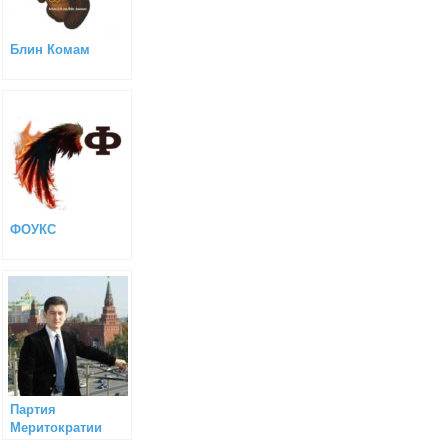
Блин Комам
ФОУКС
Партия
Меритократии