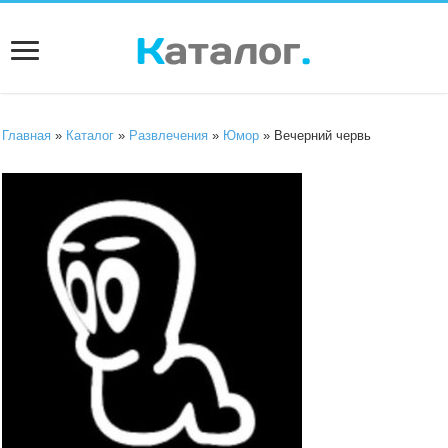
Главная
»
Каталог
»
Развлечения
»
Юмор
» Вечерний червь