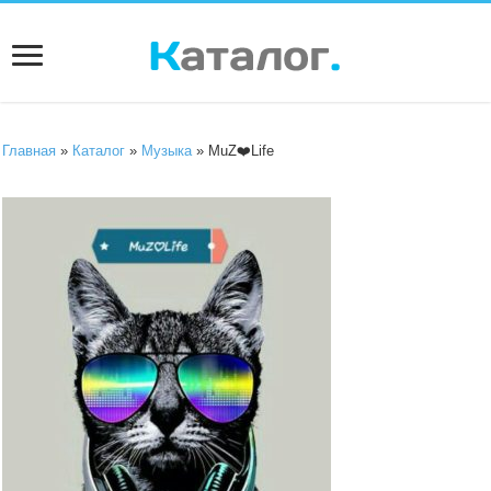
Главная
»
Каталог
»
Музыка
» MuZ❤️Life