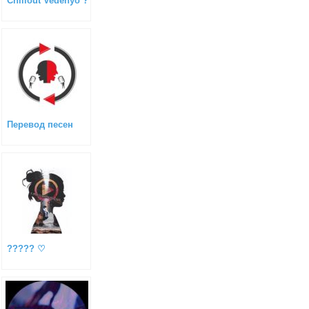
Chillout Vedenyo ?
Перевод песен
????? ♡