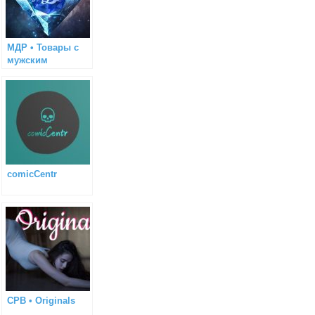
МДР • Товары с
мужским
характером
comicCentr
CPB • Originals