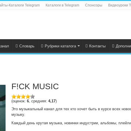
айты-Каталоги Telegram
Каталоги в Telegram
Спонсоры
Видеоуроки T
канал
Словарь
Рубрики каталога
Контакты
Дополни
F!CK MUSIC
(оценок:
6
, средняя:
4,17
)
Это музыкальный канал для тех кто хочет быть в курсе всех нов
музыку.
Каждый день крутая музыка, новинки индустрии, альбомы, плейлис