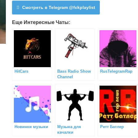
Смотреть в Telegram @fckplaylist
Еще Интересные Чаты:
HitCars
Bass Radio Show
RusTelegramRap
Channel
Новинки музыки
Музыка для
Ретт Батлер
качалки