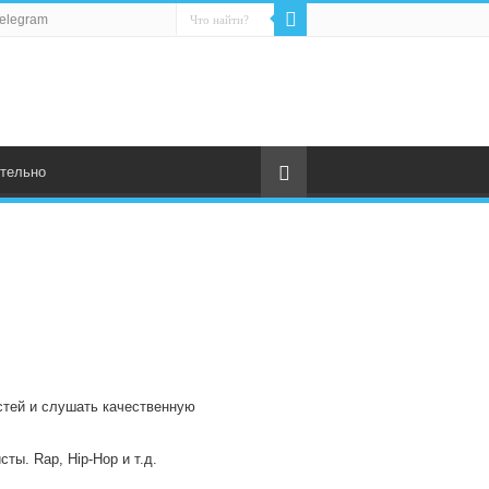
elegram
тельно
остей и слушать качественную
ты. Rap, Hip-Hop и т.д.