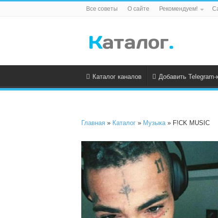
Все советы
О сайте
Рекомендуем!
С
Каталог каналов
Добавить Telegram-
Главная
»
Каталог
»
Музыка
» F!CK MUSIC