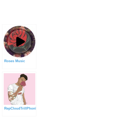
Roses Music
RepCloudTrillPhonk